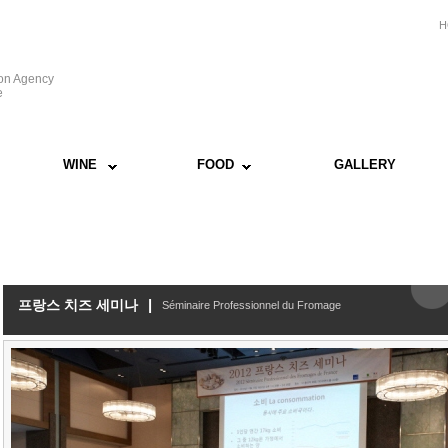
H
ion Agency
e
WINE
FOOD
GALLERY
|
프랑스 치즈 세미나
Séminaire Professionnel du Fromage