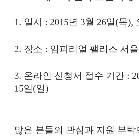
1.
일시
: 2015
년
3
월
26
일
(
목
),
2.
장소
:
임피리얼 팰리스 서울
3.
온라인 신청서 접수 기간
: 2
15
일
(
일
)
많은 분들의 관심과 지원 부